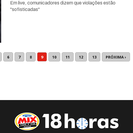
Em live, comunicadores dizem que violações estão
"sofisticadas"
6
7
8
9
10
11
12
13
PRÓXIMA ›