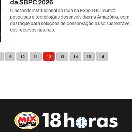
da SBPC 2026
O estande institucional do Inpa na ExpoT&C reunirá
pesquisas e tecnologias desenvolvidas na Amazônia, com
destaque para soluções de conservação e uso sustentável
dos recursos naturais.
9
10
11
12
13
14
15
16