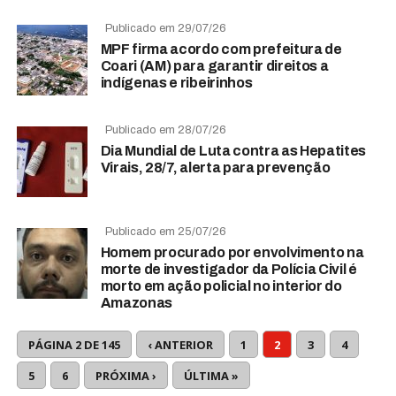
Publicado em 29/07/26
MPF firma acordo com prefeitura de
Coari (AM) para garantir direitos a
indígenas e ribeirinhos
Publicado em 28/07/26
Dia Mundial de Luta contra as Hepatites
Virais, 28/7, alerta para prevenção
Publicado em 25/07/26
Homem procurado por envolvimento na
morte de investigador da Polícia Civil é
morto em ação policial no interior do
Amazonas
PÁGINA 2 DE 145
‹ ANTERIOR
1
2
3
4
5
6
PRÓXIMA ›
ÚLTIMA »