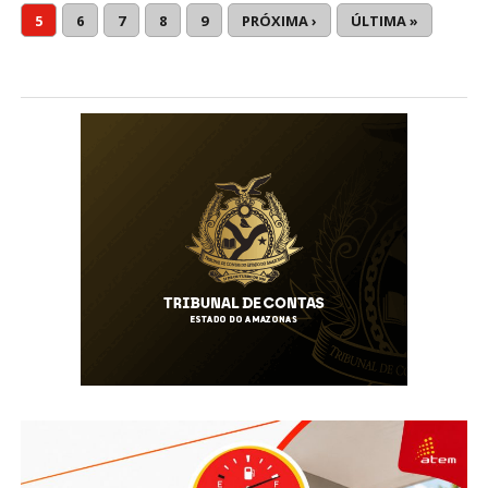
5
6
7
8
9
PRÓXIMA ›
ÚLTIMA »