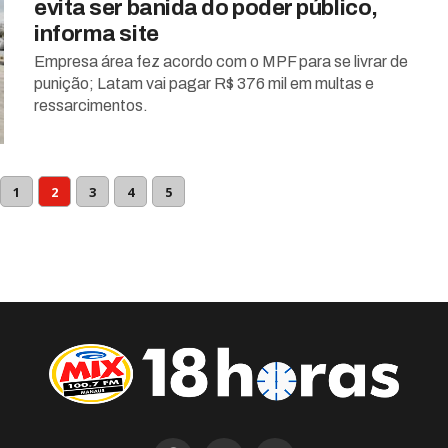
evita ser banida do poder público,
informa site
Empresa área fez acordo com o MPF para se livrar de
punição; Latam vai pagar R$ 376 mil em multas e
ressarcimentos.
1
2
3
4
5