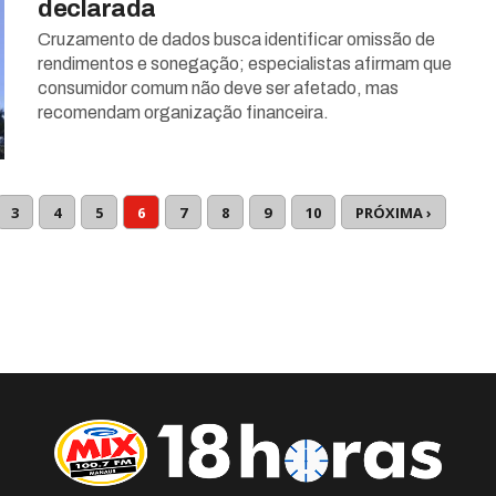
declarada
Cruzamento de dados busca identificar omissão de
rendimentos e sonegação; especialistas afirmam que
consumidor comum não deve ser afetado, mas
recomendam organização financeira.
3
4
5
6
7
8
9
10
PRÓXIMA ›