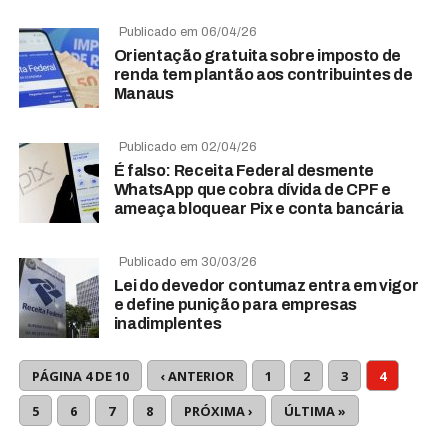
Publicado em 06/04/26
Orientação gratuita sobre imposto de
renda tem plantão aos contribuintes de
Manaus
Publicado em 02/04/26
É falso: Receita Federal desmente
WhatsApp que cobra dívida de CPF e
ameaça bloquear Pix e conta bancária
Publicado em 30/03/26
Lei do devedor contumaz entra em vigor
e define punição para empresas
inadimplentes
PÁGINA 4 DE 10
‹ ANTERIOR
1
2
3
4
5
6
7
8
PRÓXIMA ›
ÚLTIMA »