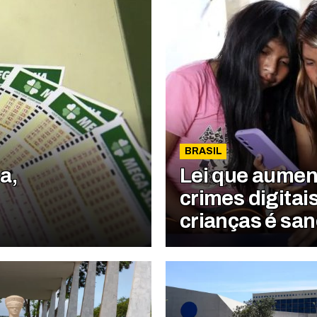
BRASIL
a,
Lei que aumen
crimes digitai
crianças é sa