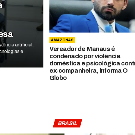
a
fesa
AMAZONAS
ência artificial,
Vereador de Manaus é
cnologias e
condenado por violência
doméstica e psicológica cont
ex-companheira, informa O
Globo
BRASIL