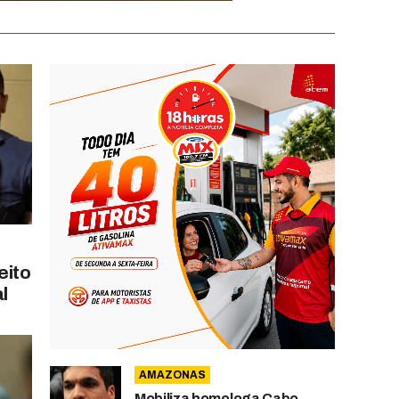
eito
l
AMAZONAS
Mobiliza homologa Cabo