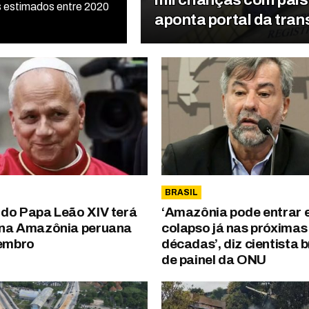
 estimados entre 2020
aponta portal da tran
BRASIL
do Papa Leão XIV terá
‘Amazônia pode entrar
na Amazônia peruana
colapso já nas próximas
embro
décadas’, diz cientista b
de painel da ONU