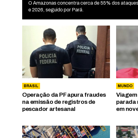
O Amazonas concentra cerca de 55% dos ataques
e 2026, seguido por Pará.
BRASIL
MUNDO
Operação da PF apura fraudes
Viagem 
na emissão de registros de
parada 
pescador artesanal
em nov