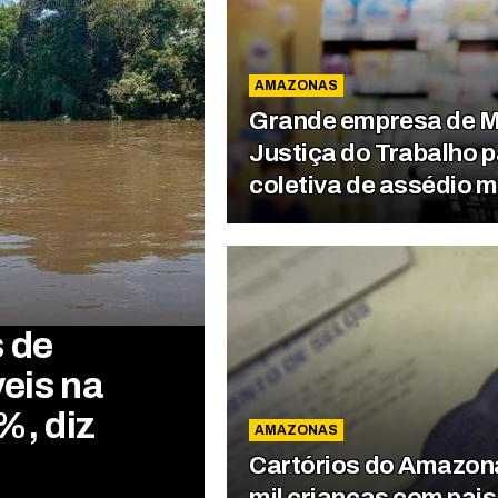
AMAZONAS
Grande empresa de M
Justiça do Trabalho p
coletiva de assédio m
 de
eis na
%, diz
AMAZONAS
Cartórios do Amazona
mil crianças com pai