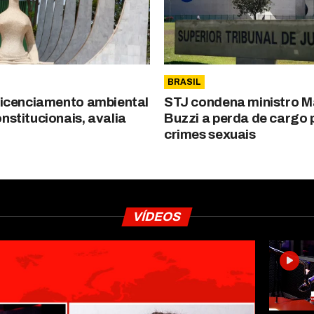
BRASIL
 licenciamento ambiental
STJ condena ministro 
nstitucionais, avalia
Buzzi a perda de cargo 
crimes sexuais
VÍDEOS