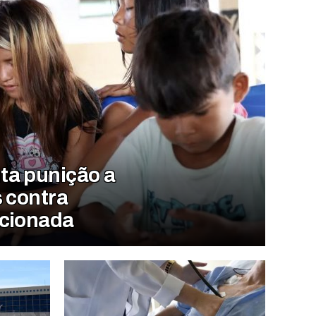
ta punição a
s contra
ncionada