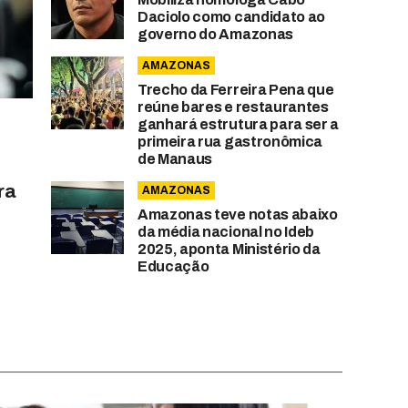
Daciolo como candidato ao
governo do Amazonas
AMAZONAS
Trecho da Ferreira Pena que
reúne bares e restaurantes
ganhará estrutura para ser a
primeira rua gastronômica
de Manaus
ra
AMAZONAS
Amazonas teve notas abaixo
da média nacional no Ideb
2025, aponta Ministério da
Educação