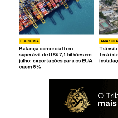
ECONOMIA
AMAZONA
Balança comercial tem
Trânsit
superávit de US$ 7,1 bilhões em
terá in
julho; exportações para os EUA
instala
caem 5%