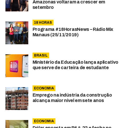
Amazonas voltaram a crescer em
setembro
18 HORAS
Programa #18HorasNews – Rádio Mix
Manaus (25/11/2019)
BRASIL
Ministério da Educação lança aplicativo
que serve de carteira de estudante
ECONOMIA
Emprego na indústria da construção
alcança maior nível em sete anos
ECONOMIA
Dólar encosta em R$ 4,22 e fecha no