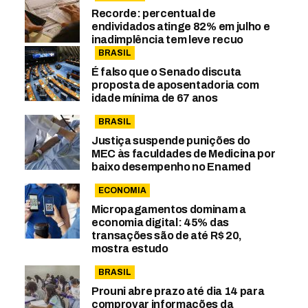
Recorde: percentual de
endividados atinge 82% em julho e
inadimplência tem leve recuo
BRASIL
É falso que o Senado discuta
proposta de aposentadoria com
idade mínima de 67 anos
BRASIL
Justiça suspende punições do
MEC às faculdades de Medicina por
baixo desempenho no Enamed
ECONOMIA
Micropagamentos dominam a
economia digital: 45% das
transações são de até R$ 20,
mostra estudo
BRASIL
Prouni abre prazo até dia 14 para
comprovar informações da