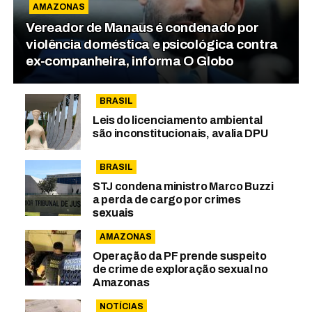
AMAZONAS
Vereador de Manaus é condenado por
violência doméstica e psicológica contra
ex-companheira, informa O Globo
BRASIL
Leis do licenciamento ambiental
são inconstitucionais, avalia DPU
BRASIL
STJ condena ministro Marco Buzzi
a perda de cargo por crimes
sexuais
AMAZONAS
Operação da PF prende suspeito
de crime de exploração sexual no
Amazonas
NOTÍCIAS