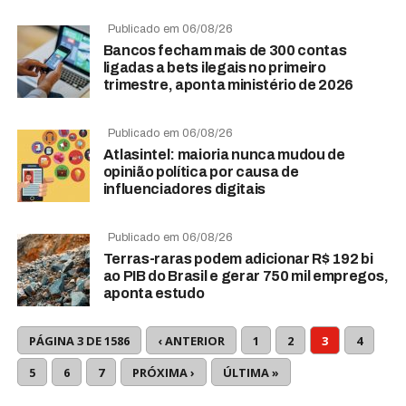
Publicado em 06/08/26
Bancos fecham mais de 300 contas
ligadas a bets ilegais no primeiro
trimestre, aponta ministério de 2026
Publicado em 06/08/26
Atlasintel: maioria nunca mudou de
opinião política por causa de
influenciadores digitais
Publicado em 06/08/26
Terras-raras podem adicionar R$ 192 bi
ao PIB do Brasil e gerar 750 mil empregos,
aponta estudo
PÁGINA 3 DE 1586
‹ ANTERIOR
1
2
3
4
5
6
7
PRÓXIMA ›
ÚLTIMA »