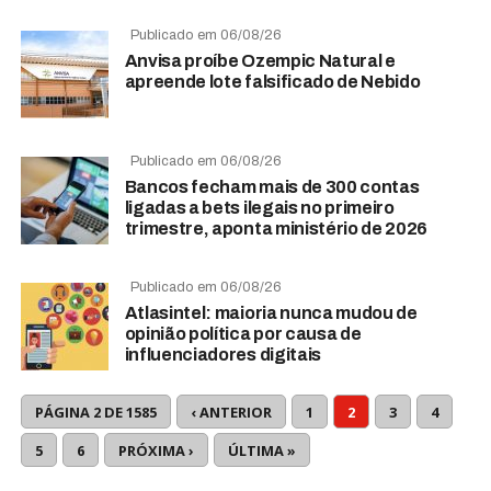
Publicado em 06/08/26
Anvisa proíbe Ozempic Natural e
apreende lote falsificado de Nebido
Publicado em 06/08/26
Bancos fecham mais de 300 contas
ligadas a bets ilegais no primeiro
trimestre, aponta ministério de 2026
Publicado em 06/08/26
Atlasintel: maioria nunca mudou de
opinião política por causa de
influenciadores digitais
PÁGINA 2 DE 1585
‹ ANTERIOR
1
2
3
4
5
6
PRÓXIMA ›
ÚLTIMA »