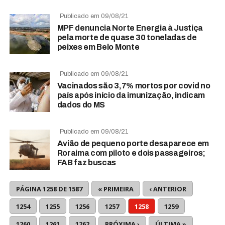
Publicado em 09/08/21
MPF denuncia Norte Energia à Justiça
pela morte de quase 30 toneladas de
peixes em Belo Monte
Publicado em 09/08/21
Vacinados são 3,7% mortos por covid no
país após início da imunização, indicam
dados do MS
Publicado em 09/08/21
Avião de pequeno porte desaparece em
Roraima com piloto e dois passageiros;
FAB faz buscas
PÁGINA 1258 DE 1587
« PRIMEIRA
‹ ANTERIOR
1254
1255
1256
1257
1258
1259
1260
1261
1262
PRÓXIMA ›
ÚLTIMA »