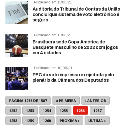
Publicado em 11/08/21
Auditoria do Tribunal de Contas da União
conclui que sistema de voto eletrônico é
seguro
Publicado em 11/08/21
Brasil será sede Copa América de
Basquete masculino de 2022 com jogos
em 4 cidades
Publicado em 10/08/21
PEC do voto impresso é rejeitada pelo
plenário da Câmara dos Deputados
PÁGINA 1256 DE 1587
« PRIMEIRA
‹ ANTERIOR
1252
1253
1254
1255
1256
1257
1258
1259
1260
PRÓXIMA ›
ÚLTIMA »