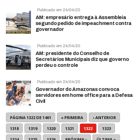
Publicado em 24/04/20
AM: empresário entrega à Assembleia
segundo pedido de impeachment contra
governador
Publicado em 24/04/20
AM: presidente do Conselho de
Secretários Municipais diz que governo
perdeu o controle
Publicado em 24/04/20
Governador do Amazonas convoca
servidores em home office para a Defesa
Civil
PÁGINA 1322 DE 1461
« PRIMEIRA
‹ ANTERIOR
1318
1319
1320
1321
1322
1323
1324
1325
1326
PRÓXIMA ›
ÚLTIMA »