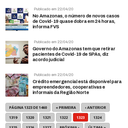
Publicado em 22/04/20
No Amazonas, o número de novos casos
de Covid-19 quase dobra em 24 horas,
informa FVS
Publicado em 22/04/20
Governo do Amazonas tem que retirar
pacientes de Covid-19 de SPAs, diz
acordo judicial
Publicado em 22/04/20
Crédito emergencial está disponível para
empreendedores, cooperativas e
informais da Região Norte
PÁGINA 1323 DE 1460
« PRIMEIRA
‹ ANTERIOR
1319
1320
1321
1322
1323
1324
1325
1326
1327
PRÓXIMA ›
ÚLTIMA »