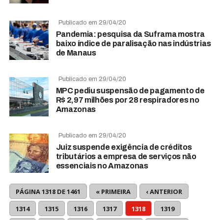
Publicado em 29/04/20
Pandemia: pesquisa da Suframa mostra
baixo índice de paralisação nas indústrias
de Manaus
Publicado em 29/04/20
MPC pediu suspensão de pagamento de
R$ 2,97 milhões por 28 respiradores no
Amazonas
Publicado em 29/04/20
Juiz suspende exigência de créditos
tributários a empresa de serviços não
essenciais no Amazonas
PÁGINA 1318 DE 1461
« PRIMEIRA
‹ ANTERIOR
1314
1315
1316
1317
1318
1319