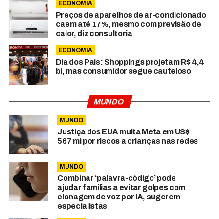
ECONOMIA
Preços de aparelhos de ar-condicionado
caem até 17%, mesmo com previsão de
calor, diz consultoria
ECONOMIA
Dia dos Pais: Shoppings projetam R$ 4,4
bi, mas consumidor segue cauteloso
MUNDO
MUNDO
Justiça dos EUA multa Meta em US$
567 mi por riscos a crianças nas redes
MUNDO
Combinar ‘palavra-código’ pode
ajudar famílias a evitar golpes com
clonagem de voz por IA, sugerem
especialistas