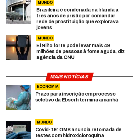
MUNDO
Brasileira é condenada na Irlanda a
três anos de prisão por comandar
rede de prostituição que explorava
jovens
MUNDO
El Niño forte pode levar mais 49
milhões de pessoas à fome aguda, diz
agência da ONU
MAIS NOTÍCIAS
ECONOMIA
Prazo para inscrição em processo
seletivo da Ebserh termina amanhã
MUNDO
Covid-19: OMS anuncia retomada de
testes com hidroxicloroquina