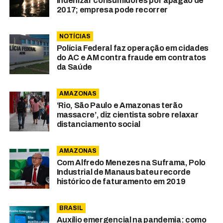
indenizar consumidores por apagão de
2017; empresa pode recorrer
NOTÍCIAS
Polícia Federal faz operação em cidades
do AC e AM contra fraude em contratos
da Saúde
AMAZONAS
‘Rio, São Paulo e Amazonas terão
massacre’, diz cientista sobre relaxar
distanciamento social
AMAZONAS
Com Alfredo Menezes na Suframa, Polo
Industrial de Manaus bateu recorde
histórico de faturamento em 2019
BRASIL
Auxílio emergencial na pandemia: como