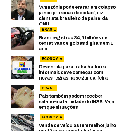
‘Amazônia pode entrar em colapso
já nas próximas décadas’, diz
cientista brasileiro de painel da
ONU
BRASIL
Brasil registrou 34,5 bilhões de
tentativas de golpes digitais em 1
ano
ECONOMIA
Desenrola para trabalhadores
informais deve começar com
novas regras na segunda-feira
BRASIL
Pais também podem receber
salário-maternidade do INSS. Veja
em que situações
ECONOMIA
Venda de veículos tem melhor julho
em 12 anos, aponta Anfavea