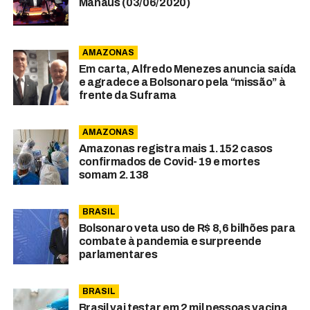
Manaus (03/06/2020)
AMAZONAS
Em carta, Alfredo Menezes anuncia saída
e agradece a Bolsonaro pela “missão” à
frente da Suframa
AMAZONAS
Amazonas registra mais 1.152 casos
confirmados de Covid-19 e mortes
somam 2.138
BRASIL
Bolsonaro veta uso de R$ 8,6 bilhões para
combate à pandemia e surpreende
parlamentares
BRASIL
Brasil vai testar em 2 mil pessoas vacina