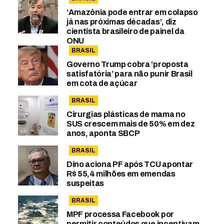
‘Amazônia pode entrar em colapso
já nas próximas décadas’, diz
cientista brasileiro de painel da
ONU
BRASIL
Governo Trump cobra ‘proposta
satisfatória’ para não punir Brasil
em cota de açúcar
BRASIL
Cirurgias plásticas de mama no
SUS crescem mais de 50% em dez
anos, aponta SBCP
BRASIL
Dino aciona PF após TCU apontar
R$ 55,4 milhões em emendas
suspeitas
BRASIL
MPF processa Facebook por
permitir conteúdos que incentivam