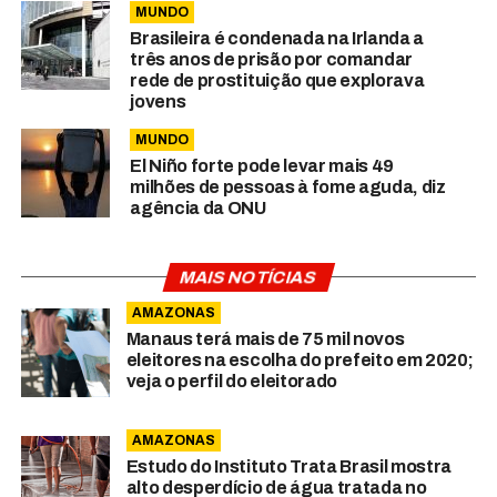
MUNDO
Brasileira é condenada na Irlanda a
três anos de prisão por comandar
rede de prostituição que explorava
jovens
MUNDO
El Niño forte pode levar mais 49
milhões de pessoas à fome aguda, diz
agência da ONU
MAIS NOTÍCIAS
AMAZONAS
Manaus terá mais de 75 mil novos
eleitores na escolha do prefeito em 2020;
veja o perfil do eleitorado
AMAZONAS
Estudo do Instituto Trata Brasil mostra
alto desperdício de água tratada no