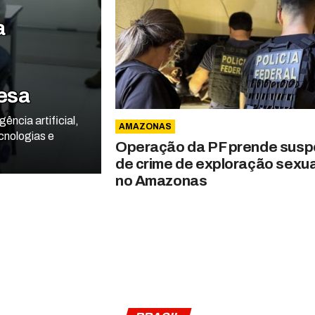
a
fesa
ência artificial,
AMAZONAS
cnologias e
Operação da PF prende susp
de crime de exploração sexua
no Amazonas