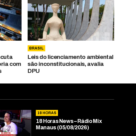
BRASIL
scuta
Leis do licenciamento ambiental
oria com
são inconstitucionais, avalia
s
DPU
18 HORAS
18 Horas News​​​​​​​​​​​​ – Rádio Mix
Manaus (05/08/2026)