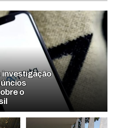
 investigação
núncios
sobre o
il