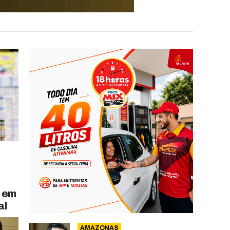
l em
al
AMAZONAS