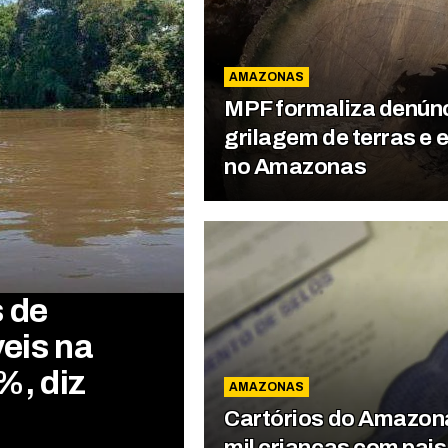
AMAZONAS
MPF formaliza denúnc
grilagem de terras e 
no Amazonas
 de
eis na
%, diz
AMAZONAS
Cartórios do Amazona
mil crianças com pai