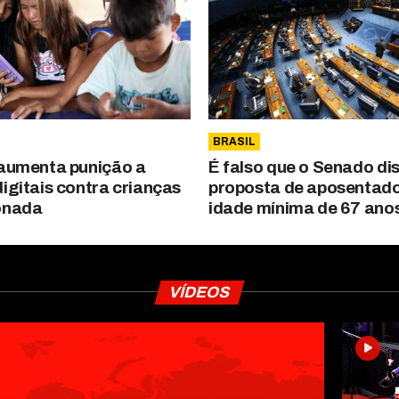
BRASIL
 aumenta punição a
É falso que o Senado di
igitais contra crianças
proposta de aposentad
onada
idade mínima de 67 ano
VÍDEOS