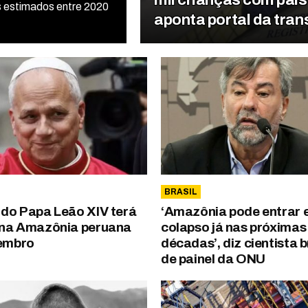
 estimados entre 2020
aponta portal da tran
BRASIL
do Papa Leão XIV terá
‘Amazônia pode entrar
na Amazônia peruana
colapso já nas próximas
embro
décadas’, diz cientista b
de painel da ONU