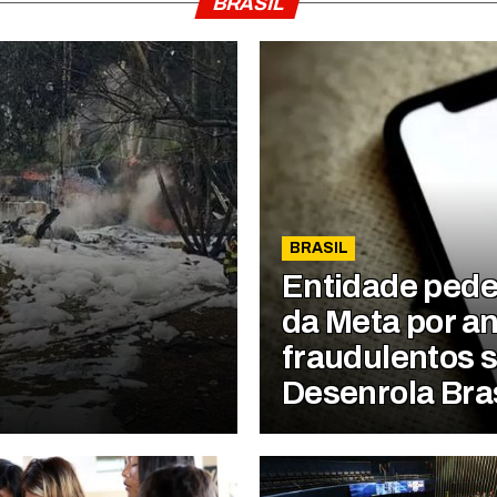
BRASIL
BRASIL
Entidade pede
da Meta por a
fraudulentos 
Desenrola Bras