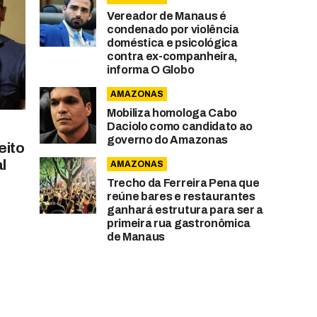
Vereador de Manaus é
condenado por violência
doméstica e psicológica
contra ex-companheira,
informa O Globo
AMAZONAS
Mobiliza homologa Cabo
Daciolo como candidato ao
governo do Amazonas
eito
l
AMAZONAS
Trecho da Ferreira Pena que
reúne bares e restaurantes
ganhará estrutura para ser a
primeira rua gastronômica
de Manaus