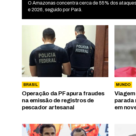
O Amazonas concentra cerca de 55% dos ataques
e 2026, seguido por Pará.
BRASIL
MUNDO
Operação da PF apura fraudes
Viagem 
na emissão de registros de
parada 
pescador artesanal
em nov