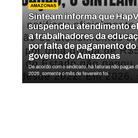
AMAZONAS
Sinteam informa que HapV
suspendeu atendimento el
a trabalhadores da educa
por falta de pagamento do
governo do Amazonas
De acordo com o sindicato, há faturas não pagas 
2026, somente o mês de fevereiro foi...