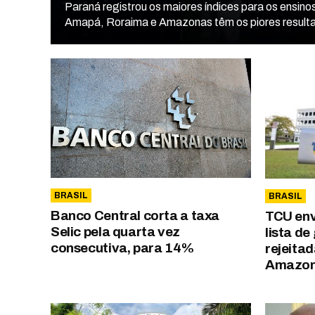
Paraná registrou os maiores índices para os ensin
Amapá, Roraima e Amazonas têm os piores result
BRASIL
BRASIL
Banco Central corta a taxa
TCU envi
Selic pela quarta vez
lista d
consecutiva, para 14%
rejeitad
Amazo