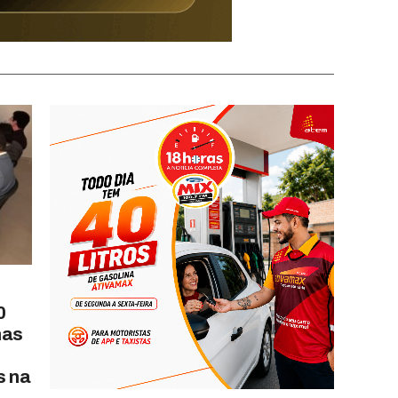
0
nas
s na