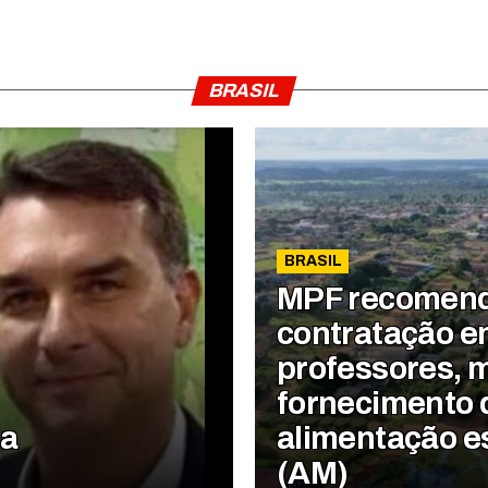
BRASIL
BRASIL
MPF recomen
contratação e
professores, 
fornecimento 
pa
alimentação e
(AM)