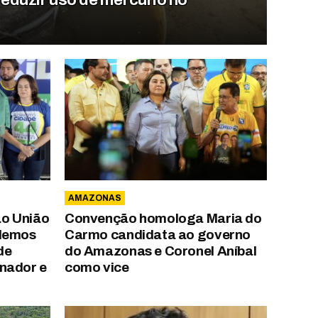
AMAZONAS
o União
Convenção homologa Maria do
odemos
Carmo candidata ao governo
de
do Amazonas e Coronel Aníbal
nador e
como vice