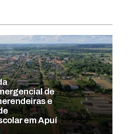
da
mergencial de
merendeiras e
de
scolar em Apuí