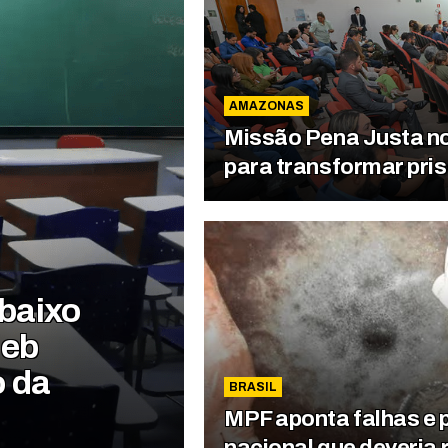
AMAZONAS
Missão Pena Justa n
para transformar pri
baixo
deb
o da
BRASIL
MPF aponta falhas e 
nacional que deveria 