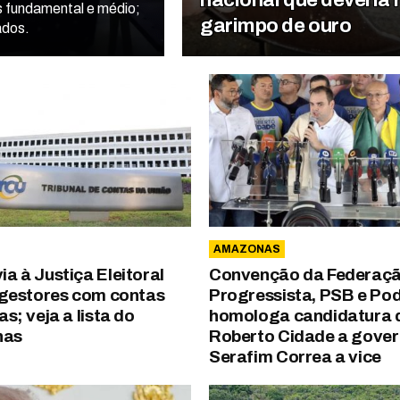
os fundamental e médio;
garimpo de ouro
ados.
AMAZONAS
a à Justiça Eleitoral
Convenção da Federaçã
e gestores com contas
Progressista, PSB e P
as; veja a lista do
homologa candidatura 
nas
Roberto Cidade a gover
Serafim Correa a vice