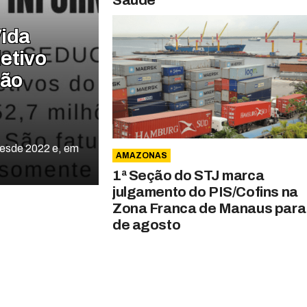
ida
etivo
ção
desde 2022 e, em
AMAZONAS
1ª Seção do STJ marca
julgamento do PIS/Cofins na
Zona Franca de Manaus para
de agosto