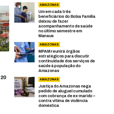
AMAZONAS
Um em cada três
beneficiários do Bolsa Família
deixou de fazer
acompanhamento de saúde
no último semestre em
Manaus
AMAZONAS
MPAM reunirá órgãos
estratégicos para discutir
continuidade dos serviços de
saúde à população do
Amazonas
 20
AMAZONAS
Justiça do Amazonas nega
pedido de aluguel cumulado
com cobrança de ex-marido –
contra vítima de violência
doméstica