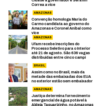
Cidade a governador e Serafim
Correa a vice
AMAZONAS
Convenção homologa Maria do
Carmo candidata ao governo do
Amazonas e Coronel Aníbal como
vice
AMAZONAS
Ufam recebe inscrições do
Processo Seletivo para o Interior
até 21 de agosto. São 636 vagas
distribuídas entre cinco campi
BRASIL
Assim como no Brasil, mais da
metade das embaixadas dos EUA
no exterior estão sem embaixador
AMAZONAS
Justiça determina fornecimento
emergencial de água potável à
Aldeia Taquarizinho, no Amazonas