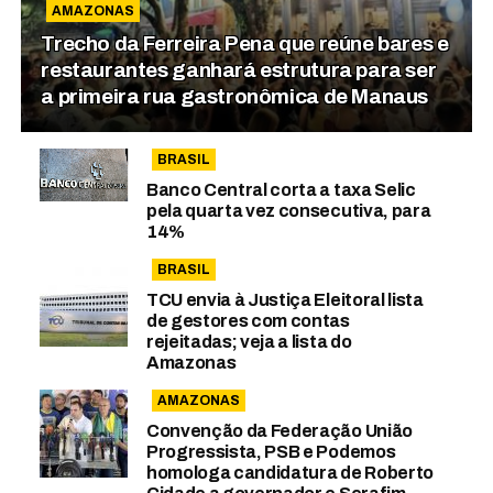
AMAZONAS
Trecho da Ferreira Pena que reúne bares e
restaurantes ganhará estrutura para ser
a primeira rua gastronômica de Manaus
BRASIL
Banco Central corta a taxa Selic
pela quarta vez consecutiva, para
14%
BRASIL
TCU envia à Justiça Eleitoral lista
de gestores com contas
rejeitadas; veja a lista do
Amazonas
AMAZONAS
Convenção da Federação União
Progressista, PSB e Podemos
homologa candidatura de Roberto