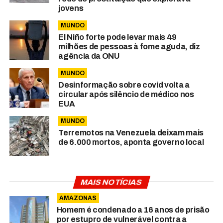
jovens
MUNDO
El Niño forte pode levar mais 49
milhões de pessoas à fome aguda, diz
agência da ONU
MUNDO
Desinformação sobre covid volta a
circular após silêncio de médico nos
EUA
MUNDO
Terremotos na Venezuela deixam mais
de 6.000 mortos, aponta governo local
MAIS NOTÍCIAS
AMAZONAS
Homem é condenado a 16 anos de prisão
por estupro de vulnerável contra a