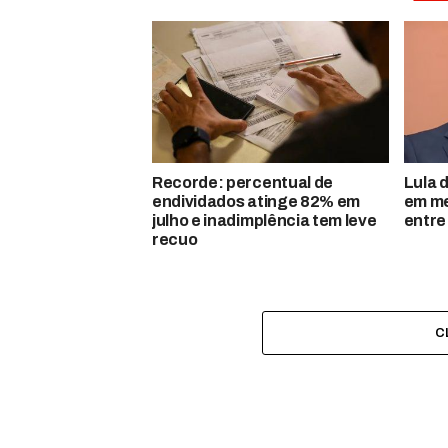
Recorde: percentual de
Lula 
endividados atinge 82% em
em me
julho e inadimplência tem leve
entre
recuo
C