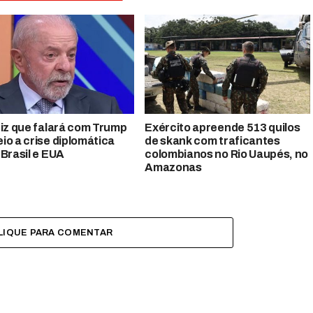
diz que falará com Trump
Exército apreende 513 quilos
io a crise diplomática
de skank com traficantes
 Brasil e EUA
colombianos no Rio Uaupés, no
Amazonas
LIQUE PARA COMENTAR