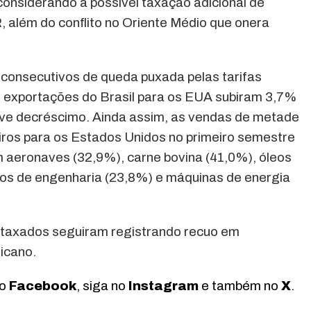
considerando a possível taxação adicional de
, além do conflito no Oriente Médio que onera
onsecutivos de queda puxada pelas tarifas
 exportações do Brasil para os EUA subiram 3,7%
ve decréscimo. Ainda assim, as vendas de metade
eiros para os Estados Unidos no primeiro semestre
em aeronaves (32,9%), carne bovina (41,0%), óleos
os de engenharia (23,8%) e máquinas de energia
etaxados seguiram registrando recuo em
icano.
no
Facebook
, siga no
Instagram
e também no
X
.