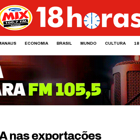
MANAUS
ECONOMIA
BRASIL
MUNDO
CULTURA
18
EUA nas exportações