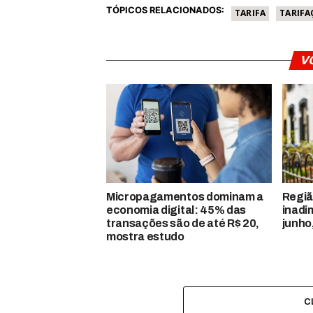
TÓPICOS RELACIONADOS:
TARIFA
TARIFA
V
Micropagamentos dominam a
Regiã
economia digital: 45% das
inadi
transações são de até R$ 20,
junho
mostra estudo
C