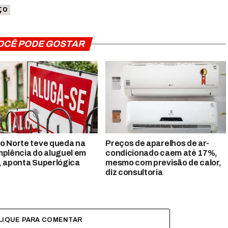
ÇO
OCÊ PODE GOSTAR
o Norte teve queda na
Preços de aparelhos de ar-
mplência do aluguel em
condicionado caem até 17%,
, aponta Superlógica
mesmo com previsão de calor,
diz consultoria
LIQUE PARA COMENTAR