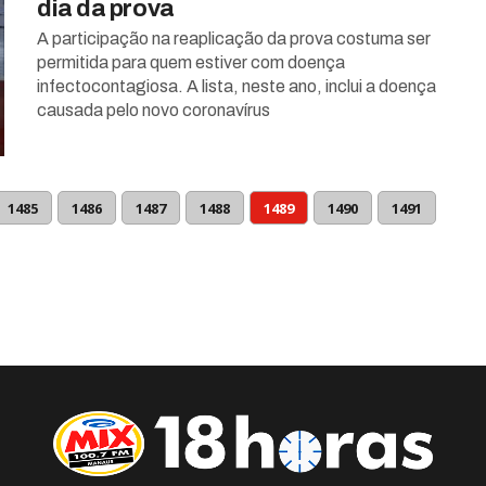
dia da prova
A participação na reaplicação da prova costuma ser
permitida para quem estiver com doença
infectocontagiosa. A lista, neste ano, inclui a doença
causada pelo novo coronavírus
1485
1486
1487
1488
1489
1490
1491