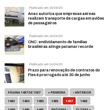
Publicado em 15/04/20
Anac autoriza que empresas aéreas
realizem transporte de cargas em aviões
de passageiros
Publicado em 14/04/20
CNC: endividamento de famílias
brasileiras atinge patamar recorde
Publicado em 14/04/20
Prazo para renovação de contratos do
Fies é prorrogado até 30 de junho
PÁGINA 1487 DE 1587
« PRIMEIRA
‹ ANTERIOR
1483
1484
1485
1486
1487
1488
1489
1490
1491
PRÓXIMA ›
ÚLTIMA »