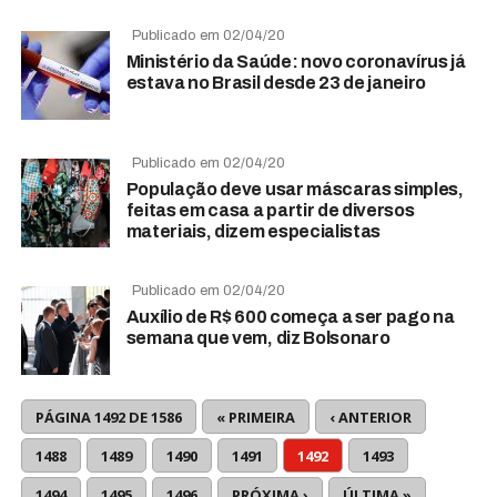
Publicado em 02/04/20
Ministério da Saúde: novo coronavírus já
estava no Brasil desde 23 de janeiro
Publicado em 02/04/20
População deve usar máscaras simples,
feitas em casa a partir de diversos
materiais, dizem especialistas
Publicado em 02/04/20
Auxílio de R$ 600 começa a ser pago na
semana que vem, diz Bolsonaro
PÁGINA 1492 DE 1586
« PRIMEIRA
‹ ANTERIOR
1488
1489
1490
1491
1492
1493
1494
1495
1496
PRÓXIMA ›
ÚLTIMA »