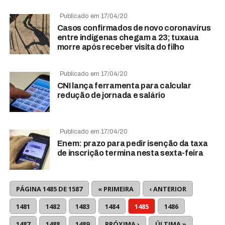
Publicado em 17/04/20
Casos confirmados de novo coronavírus
entre indígenas chegam a 23; tuxaua
morre após receber visita do filho
Publicado em 17/04/20
CNI lança ferramenta para calcular
redução de jornada e salário
Publicado em 17/04/20
Enem: prazo para pedir isenção da taxa
de inscrição termina nesta sexta-feira
PÁGINA 1485 DE 1587
« PRIMEIRA
‹ ANTERIOR
1481
1482
1483
1484
1485
1486
1487
1488
1489
PRÓXIMA ›
ÚLTIMA »