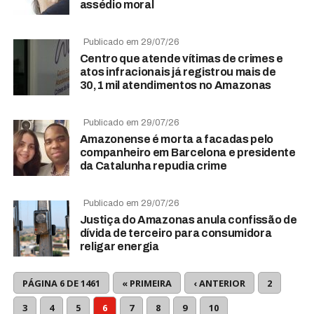
assédio moral
Publicado em 29/07/26
Centro que atende vítimas de crimes e
atos infracionais já registrou mais de
30,1 mil atendimentos no Amazonas
Publicado em 29/07/26
Amazonense é morta a facadas pelo
companheiro em Barcelona e presidente
da Catalunha repudia crime
Publicado em 29/07/26
Justiça do Amazonas anula confissão de
dívida de terceiro para consumidora
religar energia
PÁGINA 6 DE 1461
« PRIMEIRA
‹ ANTERIOR
2
3
4
5
6
7
8
9
10