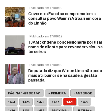
Publicado em 17/09/19
Governo e Funai se comprometem a
consultar povo Waimiri Atroari em obra
do Linhão
Publicado em 17/09/19
TJAM condena concessionária por usar
nome de cliente para revender veículo a
terceiros
Publicado em 17/09/19
Deputado diz que Wilson Lima não pode
mais atribuir crise na saúde à gestão
passada
PÁGINA 1428 DE 1461
« PRIMEIRA
‹ ANTERIOR
1424
1425
1426
1427
1428
1429
1430
1431
1432
PRÓXIMA ›
ÚLTIMA »