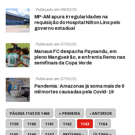
Publicado em 08/02/21
MP-AM apura irregularidades na
requisição do Hospital Nilton Lins pelo
governo estadual
Publicado em 07/02/21
Manaus FC despacha Paysandu, em
pleno Mangueirão, e enfrenta Remo nas
semifinais da Copa Verde
Publicado em 07/02/21
Pandemia: Amazonas já soma mais de 9
mil mortes causadas pela Covid-19
PÁGINA 1163 DE 1460
« PRIMEIRA
‹ ANTERIOR
1159
1160
1161
1162
1163
1164
1165
1166
1167
PRÓXIMA ›
ÚLTIMA »