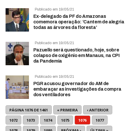
Publicado em 19/05/21
Ex-delegado da PF do Amazonas
comemora operação: ‘Cantem de alegria
todas as árvores da floresta’
Publicado em 19/05/21
Pazuello será questionado, hoje, sobre
colapso de oxigênio em Manaus, na CPI
da Pandemia
Publicado em 19/05/21
PGR acusou governador do AM de
embaraçar as investigações da compra
dos ventiladores
PÁGINA 1076 DE 1461
« PRIMEIRA
‹ ANTERIOR
1072
1073
1074
1075
1076
1077
1078
1079
1080
PRÓXIMA ›
ÚLTIMA »