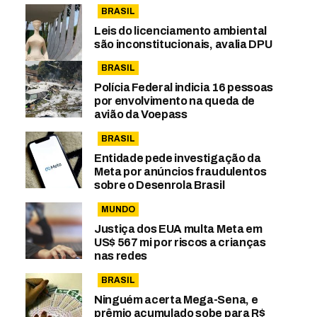
BRASIL
Leis do licenciamento ambiental
são inconstitucionais, avalia DPU
BRASIL
Polícia Federal indicia 16 pessoas
por envolvimento na queda de
avião da Voepass
BRASIL
Entidade pede investigação da
Meta por anúncios fraudulentos
sobre o Desenrola Brasil
MUNDO
Justiça dos EUA multa Meta em
US$ 567 mi por riscos a crianças
nas redes
BRASIL
Ninguém acerta Mega-Sena, e
prêmio acumulado sobe para R$