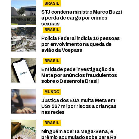
BRASIL
STJ condena ministro Marco Buzzi
a perda de cargo por crimes
sexuais
BRASIL
Polícia Federal indicia 16 pessoas
por envolvimento na queda de
avião da Voepass
BRASIL
Entidade pede investigação da
Meta por anúncios fraudulentos
sobre o Desenrola Brasil
MUNDO
Justiça dos EUA multa Meta em
US$ 567 mi por riscos a crianças
nas redes
BRASIL
Ninguém acerta Mega-Sena, e
prêmio acumulado sobe para R$