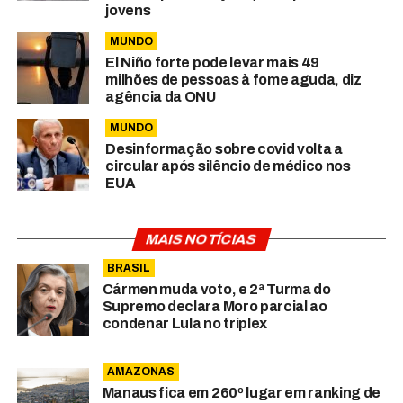
jovens
MUNDO
El Niño forte pode levar mais 49
milhões de pessoas à fome aguda, diz
agência da ONU
MUNDO
Desinformação sobre covid volta a
circular após silêncio de médico nos
EUA
MAIS NOTÍCIAS
BRASIL
Cármen muda voto, e 2ª Turma do
Supremo declara Moro parcial ao
condenar Lula no triplex
AMAZONAS
Manaus fica em 260º lugar em ranking de