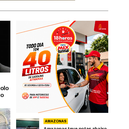
olo
do
AMAZONAS
Amazonas teve notas abaixo