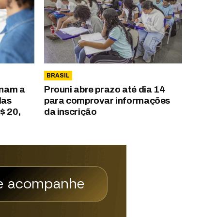
BRASIL
nam a
Prouni abre prazo até dia 14
das
para comprovar informações
$ 20,
da inscrição