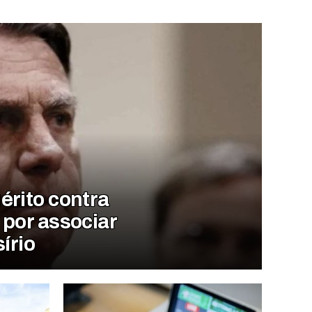
érito contra
 por associar
sírio