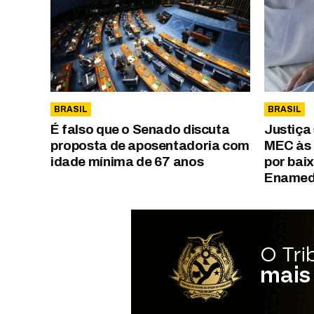
BRASIL
BRASIL
É falso que o Senado discuta
Justiça
proposta de aposentadoria com
MEC às 
idade mínima de 67 anos
por bai
Ename