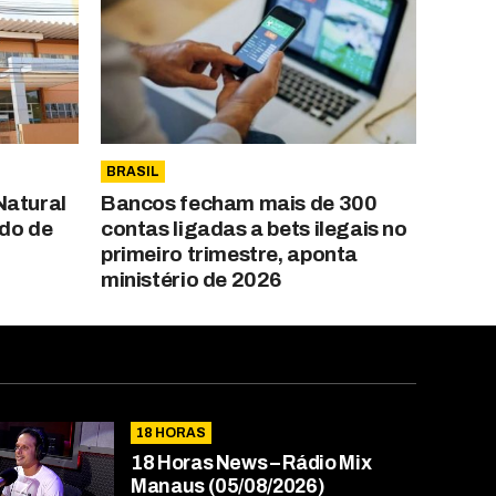
BRASIL
Natural
Bancos fecham mais de 300
ado de
contas ligadas a bets ilegais no
primeiro trimestre, aponta
ministério de 2026
18 HORAS
18 Horas News​​​​​​​​​​​​ – Rádio Mix
Manaus (05/08/2026)