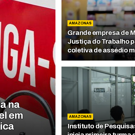
AMAZONAS
Grande empresa de M
Justiça do Trabalho p
coletiva de assédio m
da na
el em
AMAZONAS
ica
Instituto de Pesquis
inicia primeira turm