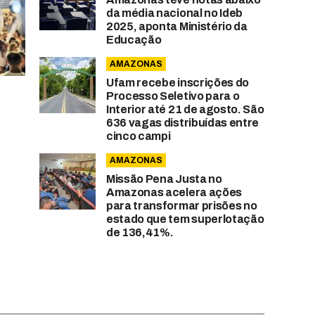
da média nacional no Ideb
2025, aponta Ministério da
Educação
AMAZONAS
Ufam recebe inscrições do
Processo Seletivo para o
Interior até 21 de agosto. São
636 vagas distribuídas entre
cinco campi
AMAZONAS
Missão Pena Justa no
Amazonas acelera ações
para transformar prisões no
estado que tem superlotação
de 136,41%.