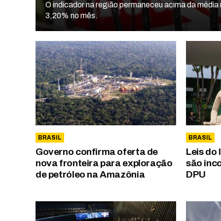
O indicador na região permaneceu acima da média 
3,20% no mês.
BRASIL
BRASIL
Governo confirma oferta de
Leis do
nova fronteira para exploração
são inco
de petróleo na Amazônia
DPU