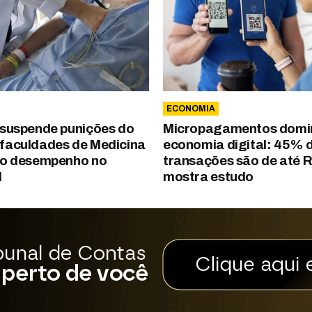
ECONOMIA
 suspende punições do
Micropagamentos domi
faculdades de Medicina
economia digital: 45% 
xo desempenho no
transações são de até R
d
mostra estudo