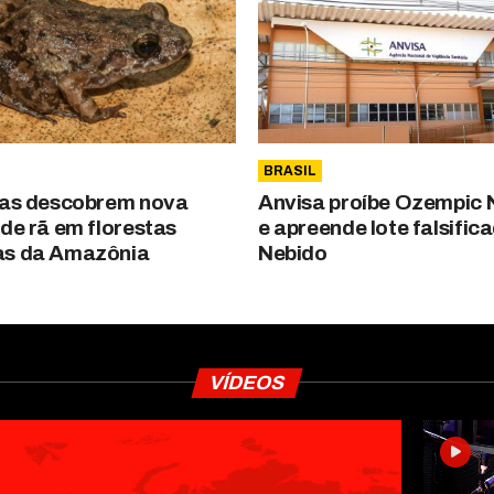
BRASIL
tas descobrem nova
Anvisa proíbe Ozempic 
 de rã em florestas
e apreende lote falsific
as da Amazônia
Nebido
VÍDEOS