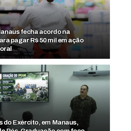
anaus fecha acordo na
ara pagar R$ 50 mil em ação
oral
as do Exército, em Manaus,
a de Pós-Graduação com foco