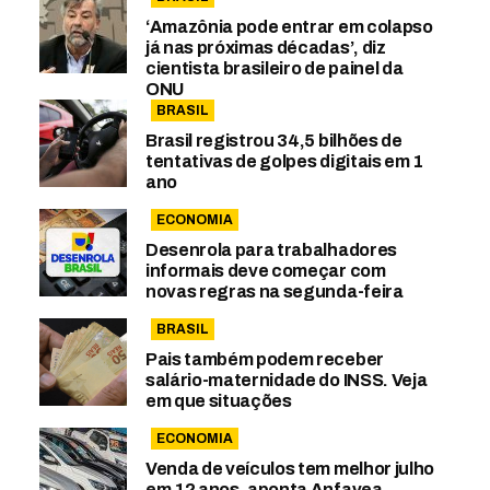
‘Amazônia pode entrar em colapso
já nas próximas décadas’, diz
cientista brasileiro de painel da
ONU
BRASIL
Brasil registrou 34,5 bilhões de
tentativas de golpes digitais em 1
ano
ECONOMIA
Desenrola para trabalhadores
informais deve começar com
novas regras na segunda-feira
BRASIL
Pais também podem receber
salário-maternidade do INSS. Veja
em que situações
ECONOMIA
Venda de veículos tem melhor julho
em 12 anos, aponta Anfavea