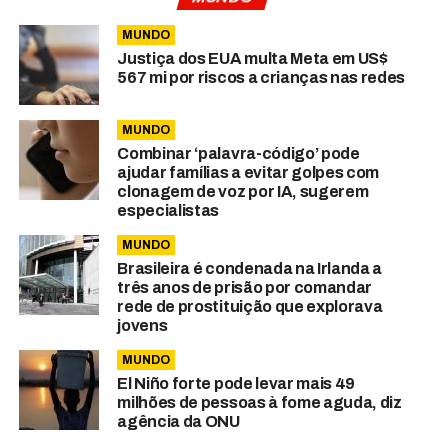
MUNDO
Justiça dos EUA multa Meta em US$
567 mi por riscos a crianças nas redes
MUNDO
Combinar ‘palavra-código’ pode
ajudar famílias a evitar golpes com
clonagem de voz por IA, sugerem
especialistas
MUNDO
Brasileira é condenada na Irlanda a
três anos de prisão por comandar
rede de prostituição que explorava
jovens
MUNDO
El Niño forte pode levar mais 49
milhões de pessoas à fome aguda, diz
agência da ONU