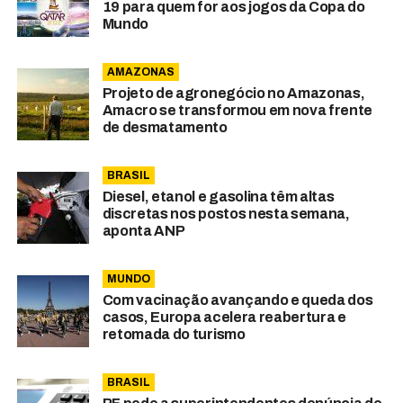
19 para quem for aos jogos da Copa do
Mundo
AMAZONAS
Projeto de agronegócio no Amazonas,
Amacro se transformou em nova frente
de desmatamento
BRASIL
Diesel, etanol e gasolina têm altas
discretas nos postos nesta semana,
aponta ANP
MUNDO
Com vacinação avançando e queda dos
casos, Europa acelera reabertura e
retomada do turismo
BRASIL