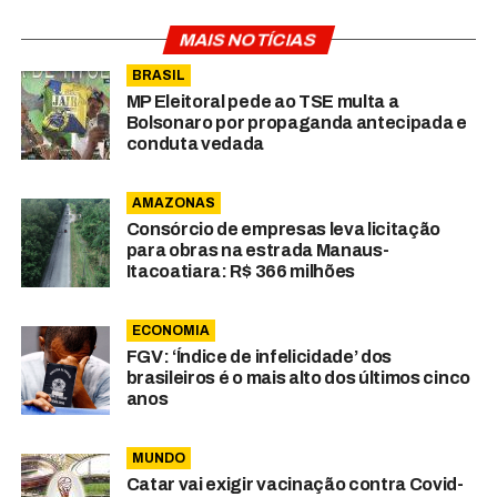
MAIS NOTÍCIAS
BRASIL
MP Eleitoral pede ao TSE multa a
Bolsonaro por propaganda antecipada e
conduta vedada
AMAZONAS
Consórcio de empresas leva licitação
para obras na estrada Manaus-
Itacoatiara: R$ 366 milhões
ECONOMIA
FGV: ‘Índice de infelicidade’ dos
brasileiros é o mais alto dos últimos cinco
anos
MUNDO
Catar vai exigir vacinação contra Covid-