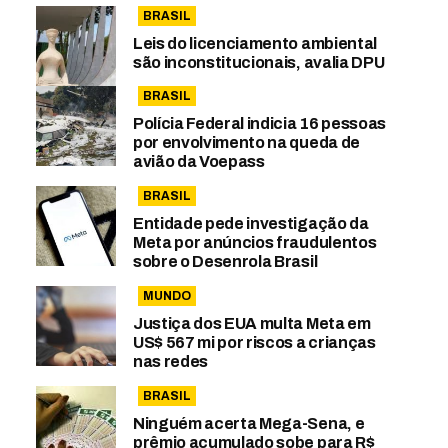
BRASIL
Leis do licenciamento ambiental
são inconstitucionais, avalia DPU
BRASIL
Polícia Federal indicia 16 pessoas
por envolvimento na queda de
avião da Voepass
BRASIL
Entidade pede investigação da
Meta por anúncios fraudulentos
sobre o Desenrola Brasil
MUNDO
Justiça dos EUA multa Meta em
US$ 567 mi por riscos a crianças
nas redes
BRASIL
Ninguém acerta Mega-Sena, e
prêmio acumulado sobe para R$