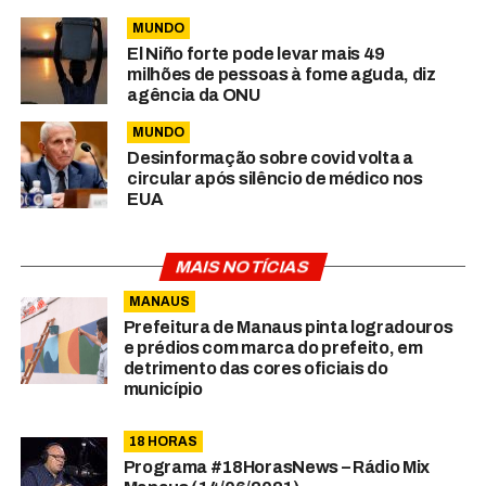
MUNDO
El Niño forte pode levar mais 49
milhões de pessoas à fome aguda, diz
agência da ONU
MUNDO
Desinformação sobre covid volta a
circular após silêncio de médico nos
EUA
MAIS NOTÍCIAS
MANAUS
Prefeitura de Manaus pinta logradouros
e prédios com marca do prefeito, em
detrimento das cores oficiais do
município
18 HORAS
Programa #18HorasNews – Rádio Mix