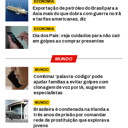
ECONOMIA
Exportação de petróleo do Brasil para a
Ásia mais do que dobra com guerra no Irã
e tarifas americanas, diz
ECONOMIA
Dia dos Pais: veja cuidados para não cair
em golpes ao comprar presentes
MUNDO
MUNDO
Combinar ‘palavra-código’ pode
ajudar famílias a evitar golpes com
clonagem de voz por IA, sugerem
especialistas
MUNDO
Brasileira é condenada na Irlanda a
três anos de prisão por comandar
rede de prostituição que explorava
jovens