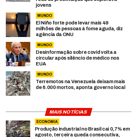
jovens
MUNDO
El Niño forte pode levar mais 49
milhões de pessoas à fome aguda, diz
agência da ONU
MUNDO
Desinformação sobre covid volta a
circular após silêncio de médico nos
EUA
MUNDO
Terremotos na Venezuela deixam mais
de 6.000 mortos, aponta governo local
MAIS NOTÍCIAS
ECONOMIA
Produção industrial no Brasil cai 0,7% em
agosto, terceira queda consecutiva,