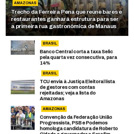
AMAZONAS
Trecho da Ferreira Pena que reúne bares e
restaurantes ganhará estrutura para ser
a primeira rua gastronômica de Manaus
BRASIL
Banco Central corta a taxa Selic
pela quarta vez consecutiva, para
14%
BRASIL
TCU envia à Justiça Eleitoral lista
de gestores com contas
rejeitadas; veja a lista do
Amazonas
AMAZONAS
Convenção da Federação União
Progressista, PSB e Podemos
homologa candidatura de Roberto