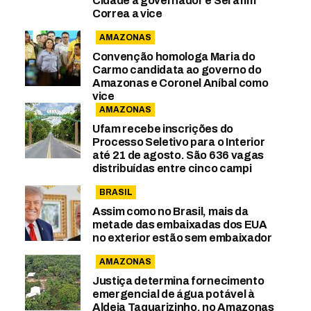
Cidade a governador e Serafim
Correa a vice
AMAZONAS
Convenção homologa Maria do
Carmo candidata ao governo do
Amazonas e Coronel Aníbal como
vice
AMAZONAS
Ufam recebe inscrições do
Processo Seletivo para o Interior
até 21 de agosto. São 636 vagas
distribuídas entre cinco campi
BRASIL
Assim como no Brasil, mais da
metade das embaixadas dos EUA
no exterior estão sem embaixador
AMAZONAS
Justiça determina fornecimento
emergencial de água potável à
Aldeia Taquarizinho, no Amazonas