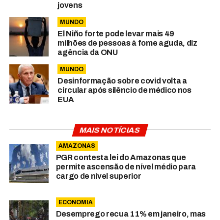
jovens
MUNDO
El Niño forte pode levar mais 49
milhões de pessoas à fome aguda, diz
agência da ONU
MUNDO
Desinformação sobre covid volta a
circular após silêncio de médico nos
EUA
MAIS NOTÍCIAS
AMAZONAS
PGR contesta lei do Amazonas que
permite ascensão de nível médio para
cargo de nível superior
ECONOMIA
Desemprego recua 11% em janeiro, mas