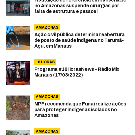
no Amazonas suspende cirurgias por
falta de estrutura e pessoal
AMAZONAS
Ação civil pública determina reabertura
de posto de saúde indígena no Tarumã-
Açu, em Manaus
18 HORAS
Programa #18HorasNews​​​​​​​​​​​​ – Rádio Mix
Manaus (17/03/2022)
AMAZONAS
MPF recomenda que Funai realize ações
para proteger indígenas isolados no
Amazonas
AMAZONAS