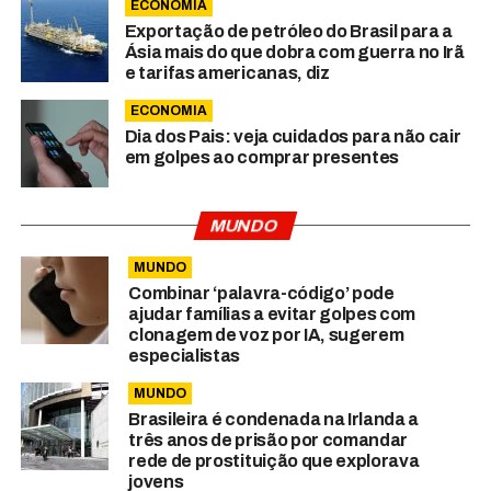
ECONOMIA
Exportação de petróleo do Brasil para a
Ásia mais do que dobra com guerra no Irã
e tarifas americanas, diz
ECONOMIA
Dia dos Pais: veja cuidados para não cair
em golpes ao comprar presentes
MUNDO
MUNDO
Combinar ‘palavra-código’ pode
ajudar famílias a evitar golpes com
clonagem de voz por IA, sugerem
especialistas
MUNDO
Brasileira é condenada na Irlanda a
três anos de prisão por comandar
rede de prostituição que explorava
jovens