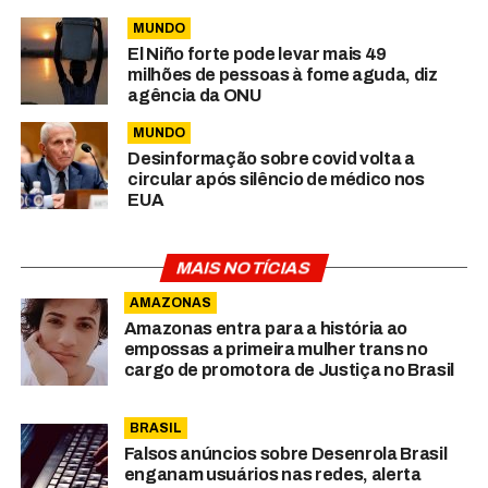
MUNDO
El Niño forte pode levar mais 49
milhões de pessoas à fome aguda, diz
agência da ONU
MUNDO
Desinformação sobre covid volta a
circular após silêncio de médico nos
EUA
MAIS NOTÍCIAS
AMAZONAS
Amazonas entra para a história ao
empossas a primeira mulher trans no
cargo de promotora de Justiça no Brasil
BRASIL
Falsos anúncios sobre Desenrola Brasil
enganam usuários nas redes, alerta