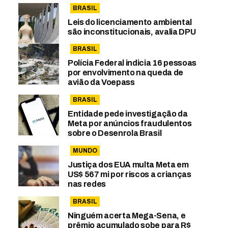
BRASIL
Leis do licenciamento ambiental
são inconstitucionais, avalia DPU
BRASIL
Polícia Federal indicia 16 pessoas
por envolvimento na queda de
avião da Voepass
BRASIL
Entidade pede investigação da
Meta por anúncios fraudulentos
sobre o Desenrola Brasil
MUNDO
Justiça dos EUA multa Meta em
US$ 567 mi por riscos a crianças
nas redes
BRASIL
Ninguém acerta Mega-Sena, e
prêmio acumulado sobe para R$