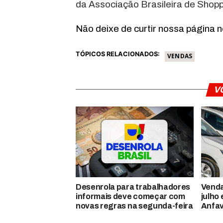
da Associação Brasileira de Shopp
Não deixe de curtir nossa página 
TÓPICOS RELACIONADOS:
VENDAS
V
Desenrola para trabalhadores
Venda
informais deve começar com
julho
novas regras na segunda-feira
Anfa