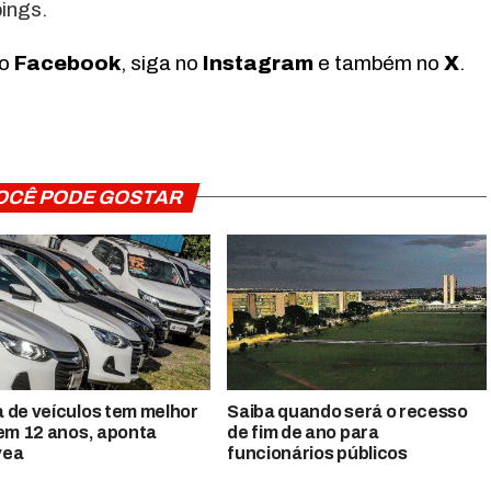
ings.
no
Facebook
, siga no
Instagram
e também no
X
.
OCÊ PODE GOSTAR
 de veículos tem melhor
Saiba quando será o recesso
 em 12 anos, aponta
de fim de ano para
vea
funcionários públicos