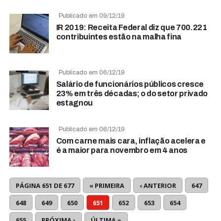
Publicado em 09/12/19
IR 2019: Receita Federal diz que 700.221
contribuintes estão na malha fina
Publicado em 06/12/19
Salário de funcionários públicos cresce
23% em três décadas; o do setor privado
estagnou
Publicado em 06/12/19
Com carne mais cara, inflação acelera e
é a maior para novembro em 4 anos
PÁGINA 651 DE 677
« PRIMEIRA
‹ ANTERIOR
647
648
649
650
651
652
653
654
655
PRÓXIMA ›
ÚLTIMA »