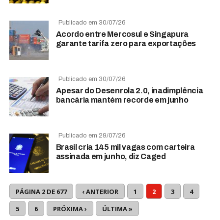
Publicado em 30/07/26
Acordo entre Mercosul e Singapura
garante tarifa zero para exportações
Publicado em 30/07/26
Apesar do Desenrola 2.0, inadimplência
bancária mantém recorde em junho
Publicado em 29/07/26
Brasil cria 145 mil vagas com carteira
assinada em junho, diz Caged
PÁGINA 2 DE 677
‹ ANTERIOR
1
2
3
4
5
6
PRÓXIMA ›
ÚLTIMA »