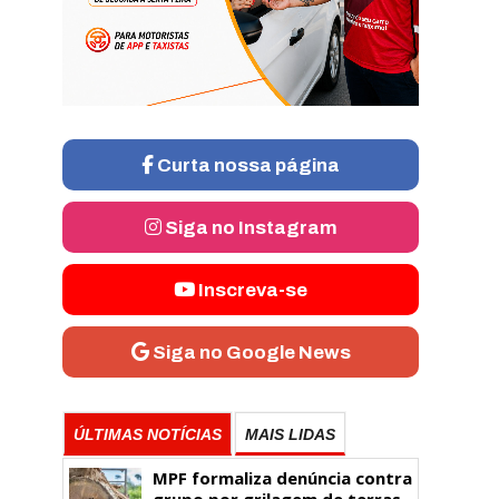
Curta nossa página
Siga no Instagram
Inscreva-se
Siga no Google News
ÚLTIMAS NOTÍCIAS
MAIS LIDAS
MPF formaliza denúncia contra
grupo por grilagem de terras