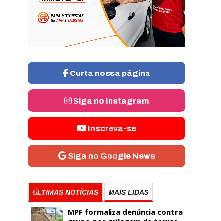
Curta nossa página
Siga no Instagram
Inscreva-se
Siga no Google News
ÚLTIMAS NOTÍCIAS
MAIS LIDAS
MPF formaliza denúncia contra
grupo por grilagem de terras