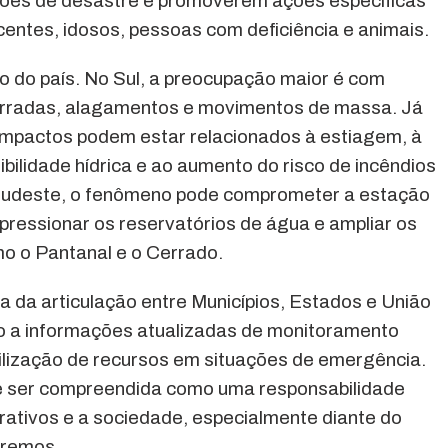
ções de desastre e promoverem ações específicas
centes, idosos, pessoas com deficiência e animais.
o do país. No Sul, a preocupação maior é com
urradas, alagamentos e movimentos de massa. Já
 impactos podem estar relacionados à estiagem, à
ibilidade hídrica e ao aumento do risco de incêndios
 Sudeste, o fenômeno pode comprometer a estação
pressionar os reservatórios de água e ampliar os
o o Pantanal e o Cerrado.
a da articulação entre Municípios, Estados e União
so a informações atualizadas de monitoramento
bilização de recursos em situações de emergência.
e ser compreendida como uma responsabilidade
rativos e a sociedade, especialmente diante do
tremos.