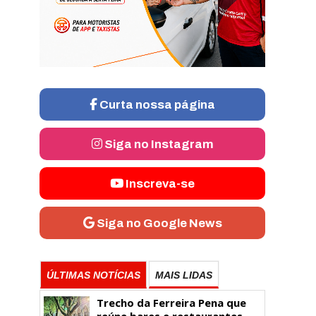
Curta nossa página
Siga no Instagram
Inscreva-se
Siga no Google News
ÚLTIMAS NOTÍCIAS
MAIS LIDAS
Trecho da Ferreira Pena que
reúne bares e restaurantes