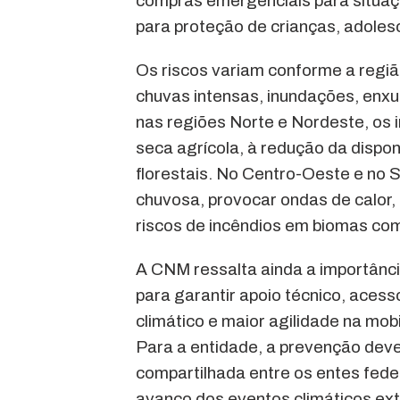
compras emergenciais para situa
para proteção de crianças, adoles
Os riscos variam conforme a regiã
chuvas intensas, inundações, enx
nas regiões Norte e Nordeste, os
seca agrícola, à redução da dispon
florestais. No Centro-Oeste e no
chuvosa, provocar ondas de calor, 
riscos de incêndios em biomas com
A CNM ressalta ainda a importânci
para garantir apoio técnico, aces
climático e maior agilidade na mo
Para a entidade, a prevenção dev
compartilhada entre os entes fede
avanço dos eventos climáticos ex