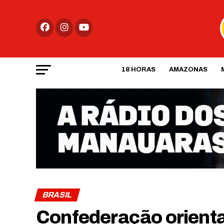
18 HORAS
AMAZONAS
BRASIL
Confederação orienta