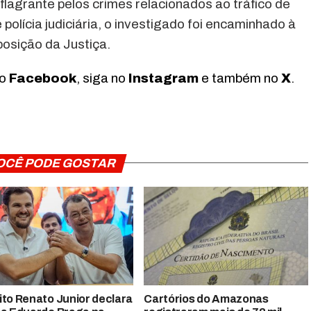
flagrante pelos crimes relacionados ao tráfico de
olícia judiciária, o investigado foi encaminhado à
posição da Justiça.
no
Facebook
, siga no
Instagram
e também no
X
.
OCÊ PODE GOSTAR
ito Renato Junior declara
Cartórios do Amazonas