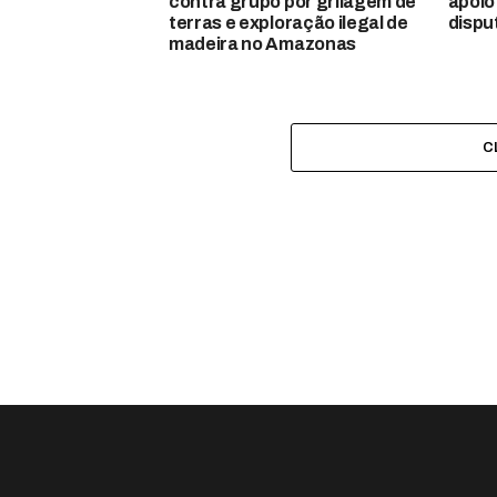
contra grupo por grilagem de
apoio
terras e exploração ilegal de
dispu
madeira no Amazonas
C