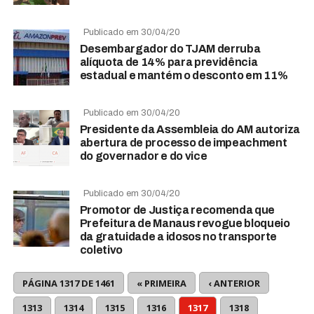
Publicado em 30/04/20
Desembargador do TJAM derruba
alíquota de 14% para previdência
estadual e mantém o desconto em 11%
Publicado em 30/04/20
Presidente da Assembleia do AM autoriza
abertura de processo de impeachment
do governador e do vice
Publicado em 30/04/20
Promotor de Justiça recomenda que
Prefeitura de Manaus revogue bloqueio
da gratuidade a idosos no transporte
coletivo
PÁGINA 1317 DE 1461
« PRIMEIRA
‹ ANTERIOR
1313
1314
1315
1316
1317
1318