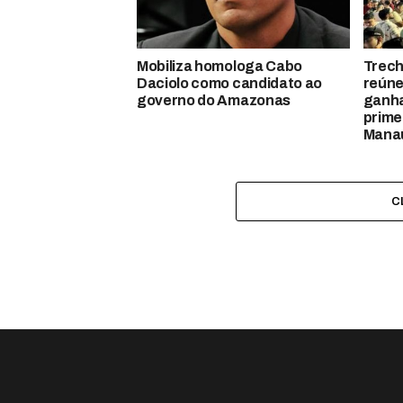
Mobiliza homologa Cabo
Trech
Daciolo como candidato ao
reúne
governo do Amazonas
ganha
prime
Mana
C