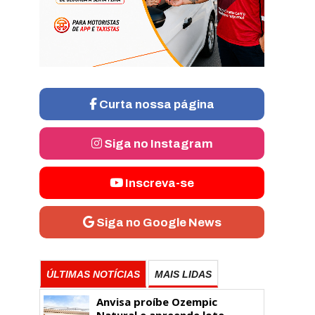
Curta nossa página
Siga no Instagram
Inscreva-se
Siga no Google News
ÚLTIMAS NOTÍCIAS
MAIS LIDAS
Anvisa proíbe Ozempic
Natural e apreende lote