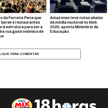
o da Ferreira Pena que
Amazonas teve notas abaixo
 bares e restaurantes
da média nacional no Ideb
rá estrutura para ser a
2025, aponta Ministério da
ira rua gastronômica de
Educação
us
LIQUE PARA COMENTAR