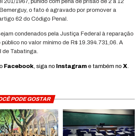
Lei 201/1967, punido com pena de prisão de 2 a 12
 Bemerguy, o fato é agravado por promover a
rtigo 62 do Código Penal.
ejam condenados pela Justiça Federal à reparação
público no valor mínimo de R$ 19.394.731,06. A
l de Tabatinga.
no
Facebook
, siga no
Instagram
e também no
X
.
OCÊ PODE GOSTAR