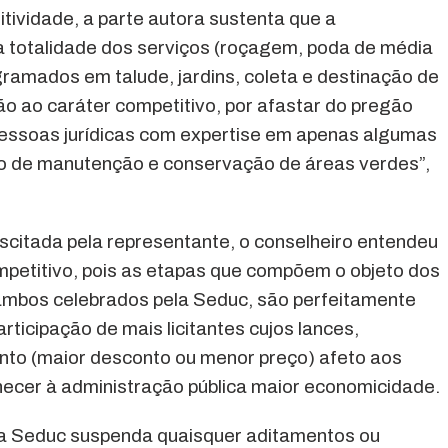
tividade, a parte autora sustenta que a
 a totalidade dos serviços (roçagem, poda de média
amados em talude, jardins, coleta e destinação de
ção ao caráter competitivo, por afastar do pregão
essoas jurídicas com expertise em apenas algumas
o de manutenção e conservação de áreas verdes”,
citada pela representante, o conselheiro entendeu
mpetitivo, pois as etapas que compõem o objeto dos
 ambos celebrados pela Seduc, são perfeitamente
participação de mais licitantes cujos lances,
ento (maior desconto ou menor preço) afeto aos
rnecer à administração pública maior economicidade.
a Seduc suspenda quaisquer aditamentos ou