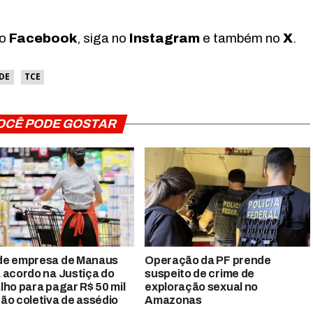
no
Facebook
, siga no
Instagram
e também no
X
.
DE
TCE
OCÊ PODE GOSTAR
de empresa de Manaus
Operação da PF prende
 acordo na Justiça do
suspeito de crime de
lho para pagar R$ 50 mil
exploração sexual no
ão coletiva de assédio
Amazonas