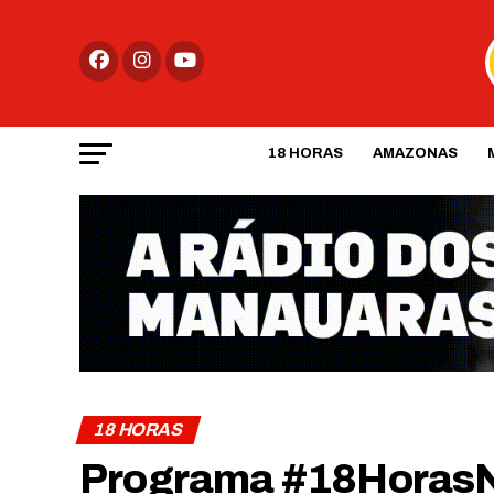
18 HORAS
AMAZONAS
18 HORAS
Programa #18HorasN