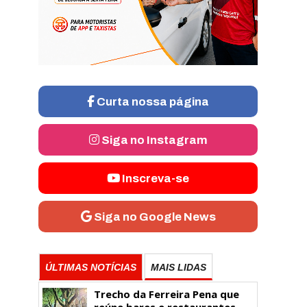
Curta nossa página
Siga no Instagram
Inscreva-se
Siga no Google News
ÚLTIMAS NOTÍCIAS
MAIS LIDAS
Trecho da Ferreira Pena que
reúne bares e restaurantes